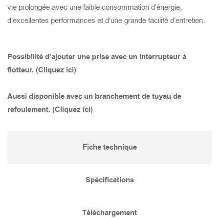
vie prolongée avec une faible consommation d’énergie,
d’excellentes performances et d’une grande facilité d’entretien.
TANK 475
STORMY 455(S)
GOCUT 337
SMART BASE 400
TANK 455
STORMY 455(P)
GOCUT 322
SMART 1500
Possibilité d'ajouter une prise avec un interrupteur à
flotteur. (Cliquez ici)
TANK 355
STORMY 355(S)
GOCUT 315
SMART 1500S
Aussi disponible avec un branchement de tuyau de
TANK 437
STORMY 355(P)
GOCUT 315S
SMART 750
refoulement. (Cliquez ici)
TANK 337
STORMY 437(S)
GOCUT 215
SMART 400
Fiche technique
TANK 237
STORMY 437(P)
GOCUT 215S
Spécifications
TANK 422
STORMY 337(S)
GOCUT 208
Téléchargement