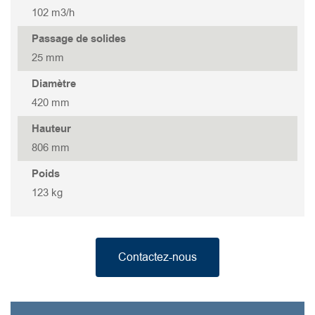
102 m3/h
GOVOX-G 437
Passage de solides
GOVOX-G 337
25 mm
Diamètre
GOVOX-G 322
420 mm
Hauteur
GOVOX 315
806 mm
Poids
GOVOX 315 S
123 kg
GOVOX 208
Contactez-nous
GOVOX 208S
GOVOX 204