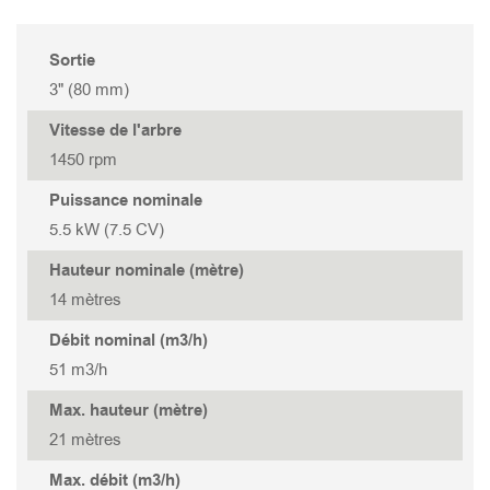
TANK 322
STORMY 337(P)
GOVOX-S 337
Sortie
TANK 222
GOVOX-S 322
3" (80 mm)
Vitesse de l'arbre
TANK 315
GOVOX-U 475
1450 rpm
TANK 315S
GOVOX-U 455
Puissance nominale
5.5 kW (7.5 CV)
TANK 215
GOVOX-U 337
Hauteur nominale (mètre)
14 mètres
TANK 215S
GOVOX-U 322
Débit nominal (m3/h)
51 m3/h
GOVOX-G 475
Max. hauteur (mètre)
21 mètres
GOVOX-G 455
Max. débit (m3/h)