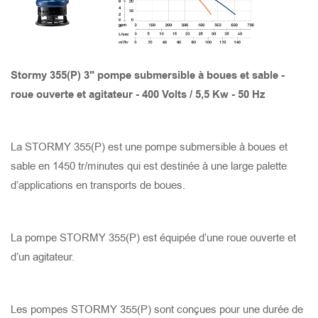
PRISE DE PROTECTION THERMIQUE ET DE
SURTENSION DU MOTEUR
TANK 8220
STORMY 6150(S)
GOMAX 4110
X-SMART 315
SAVVY JUMBO 600
TANK 6220
STORMY 6150(P)
GOMAX 675
X-SMART 215
SAVVY JUMBO 300
Stormy 355(P) 3" pompe submersible à boues et sable -
roue ouverte et agitateur - 400 Volts / 5,5 Kw - 50 Hz
TANK 6150
STORMY 6110(S)
GOMAX 475
X-SMART 215S
SAVVY 600
La STORMY 355(P) est une pompe submersible à boues et
TANK 4150
STORMY 6110(P)
GOMAX 655
X-SMART 750
SAVVY 300
sable en 1450 tr/minutes qui est destinée à une large palette
d’applications en transports de boues.
TANK 6110
STORMY 4110(S)
GOMAX 455
X-SMART 400
SAVVY 150
TANK 4110
STORMY 4110(P)
GOMAX 437
SMART LITE BASE 400
La pompe STORMY 355(P) est équipée d’une roue ouverte et
d’un agitateur.
TANK 3110
STORMY 475(S)
GOMAX 337
SMART LITE 750
Les pompes STORMY 355(P) sont conçues pour une durée de
TANK 675
STORMY 475(P)
GOCUT 437
SMART LITE 400