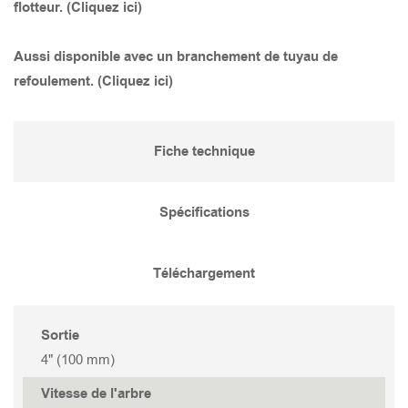
flotteur. (Cliquez ici)
TANK 475
STORMY 455(S)
GOCUT 337
SMART BASE 400
Aussi disponible avec un branchement de tuyau de
refoulement. (Cliquez ici)
TANK 455
STORMY 455(P)
GOCUT 322
SMART 1500
TANK 355
STORMY 355(S)
GOCUT 315
SMART 1500S
Fiche technique
TANK 437
STORMY 355(P)
GOCUT 315S
SMART 750
Spécifications
TANK 337
STORMY 437(S)
GOCUT 215
SMART 400
Téléchargement
TANK 237
STORMY 437(P)
GOCUT 215S
Sortie
4" (100 mm)
TANK 422
STORMY 337(S)
GOCUT 208
Vitesse de l'arbre