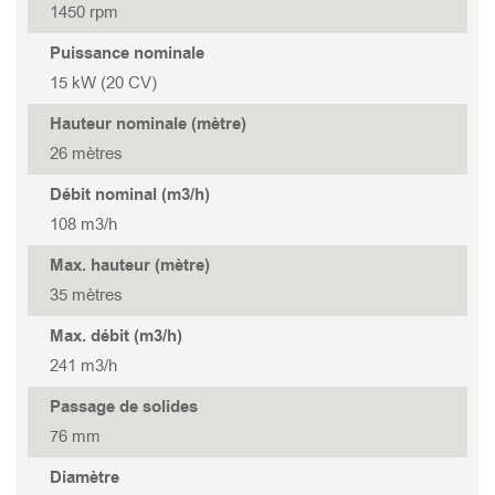
TANK 322
STORMY 337(P)
GOVOX-S 337
1450 rpm
Puissance nominale
TANK 222
GOVOX-S 322
15 kW (20 CV)
Hauteur nominale (mètre)
TANK 315
GOVOX-U 475
26 mètres
Débit nominal (m3/h)
TANK 315S
GOVOX-U 455
108 m3/h
TANK 215
GOVOX-U 337
Max. hauteur (mètre)
35 mètres
TANK 215S
GOVOX-U 322
Max. débit (m3/h)
241 m3/h
GOVOX-G 475
Passage de solides
76 mm
GOVOX-G 455
Diamètre