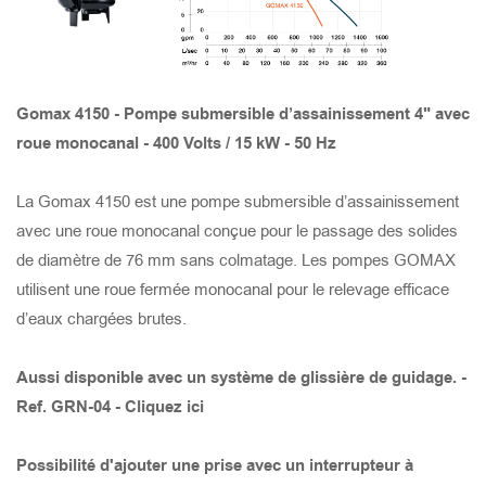
PRISE DE PROTECTION THERMIQUE ET DE
SURTENSION DU MOTEUR
TANK 8220
STORMY 6150(S)
GOMAX 4110
X-SMART 315
SAVVY JUMBO 600
TANK 6220
STORMY 6150(P)
GOMAX 675
X-SMART 215
SAVVY JUMBO 300
Gomax 4150 - Pompe submersible d’assainissement 4" avec
roue monocanal - 400 Volts / 15 kW - 50 Hz
TANK 6150
STORMY 6110(S)
GOMAX 475
X-SMART 215S
SAVVY 600
La Gomax 4150 est une pompe submersible d’assainissement
TANK 4150
STORMY 6110(P)
GOMAX 655
X-SMART 750
SAVVY 300
avec une roue monocanal conçue pour le passage des solides
de diamètre de 76 mm sans colmatage. Les pompes GOMAX
TANK 6110
STORMY 4110(S)
GOMAX 455
X-SMART 400
SAVVY 150
utilisent une roue fermée monocanal pour le relevage efficace
d’eaux chargées brutes.
TANK 4110
STORMY 4110(P)
GOMAX 437
SMART LITE BASE 400
Aussi disponible avec un système de glissière de guidage. -
Ref. GRN-04 - Cliquez ici
TANK 3110
STORMY 475(S)
GOMAX 337
SMART LITE 750
Possibilité d'ajouter une prise avec un interrupteur à
TANK 675
STORMY 475(P)
GOCUT 437
SMART LITE 400