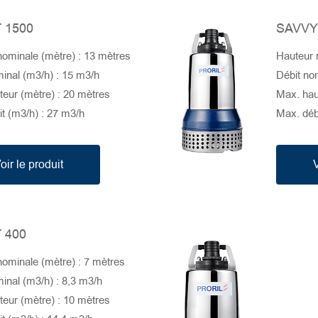
 1500
SAVVY
nominale (mètre) : 13 mètres
Hauteur 
inal (m3/h) : 15 m3/h
Débit no
eur (mètre) : 20 mètres
Max. hau
t (m3/h) : 27 m3/h
Max. déb
oir le produit
V
 400
ominale (mètre) : 7 mètres
inal (m3/h) : 8,3 m3/h
eur (mètre) : 10 mètres