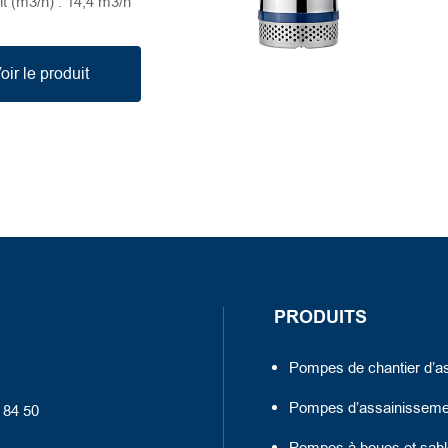
t (m3/h) : 14,4 m3/h
oir le produit
PRODUITS
Pompes de chantier d’
Pompes d’assainisseme
0 84 50
Pompes à boues et sabl