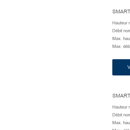
SMART
GOVOX-G 455
Hauteur 
GOVOX-G 437
Débit nom
Max. haut
Max. débi
GOVOX-G 337
GOVOX-G 322
V
GOVOX 315
SMART
GOVOX 315 S
Hauteur n
GOVOX 208
Débit nom
Max. haut