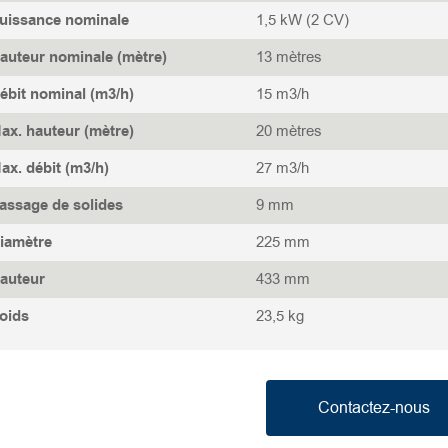
uissance nominale
1,5 kW (2 CV)
auteur nominale (mètre)
13 mètres
ébit nominal (m3/h)
15 m3/h
ax. hauteur (mètre)
20 mètres
ax. débit (m3/h)
27 m3/h
assage de solides
9 mm
iamètre
225 mm
auteur
433 mm
oids
23,5 kg
Contactez-nous