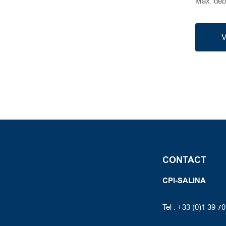
Max. débi
GOVOX 208S
GOVOX 204
V
CONTACT
CPI-SALINA
Tel : +33 (0)1 39 7