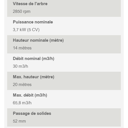
TANK 322
STORMY 337(P)
GOVOX-S 337
Vitesse de l'arbre
2850 rpm
TANK 222
GOVOX-S 322
Puissance nominale
3,7 kW (5 CV)
TANK 315
GOVOX-U 475
Hauteur nominale (mètre)
14 mètres
TANK 315S
GOVOX-U 455
Débit nominal (m3/h)
30 m3/h
TANK 215
GOVOX-U 337
Max. hauteur (mètre)
20 mètres
TANK 215S
GOVOX-U 322
Max. débit (m3/h)
GOVOX-G 475
65,8 m3/h
Passage de solides
GOVOX-G 455
52 mm