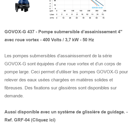
PRISE DE PROTECTION THERMIQUE ET DE
SURTENSION DU MOTEUR
TANK 8220
STORMY 6150(S)
GOMAX 4110
X-SMART 315
SAVVY JUMBO 600
TANK 6220
STORMY 6150(P)
GOMAX 675
X-SMART 215
SAVVY JUMBO 300
GOVOX-G 437 - Pompe submersible d’assainissement 4"
avec roue vortex - 400 Volts / 3,7 kW - 50 Hz
TANK 6150
STORMY 6110(S)
GOMAX 475
X-SMART 215S
SAVVY 600
Les pompes submersibles d’assainissement de la série
TANK 4150
STORMY 6110(P)
GOMAX 655
X-SMART 750
SAVVY 300
GOVOX-G sont équipées d’une roue vortex et d’un corps de
pompe large. Ceci permet d’utiliser les pompes GOVOX-G pour
TANK 6110
STORMY 4110(S)
GOMAX 455
X-SMART 400
SAVVY 150
relever des eaux usées chargées en matières solides et
fibreuses. Des fixations sur glissières sont disponibles sur
demande.
TANK 4110
STORMY 4110(P)
GOMAX 437
SMART LITE BASE 400
Aussi disponible avec un système de glissière de guidage. -
TANK 3110
STORMY 475(S)
GOMAX 337
SMART LITE 750
Ref. GRF-04 (Cliquez ici)
TANK 675
STORMY 475(P)
GOCUT 437
SMART LITE 400