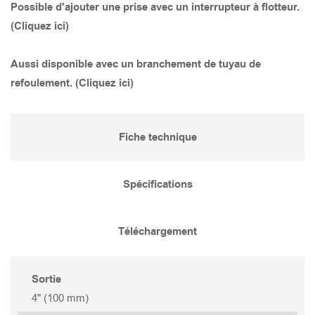
Possible d'ajouter une prise avec un interrupteur à flotteur.
(Cliquez ici)
TANK 475
STORMY 455(S)
GOCUT 337
SMART BASE 400
Aussi disponible avec un branchement de tuyau de
TANK 455
STORMY 455(P)
GOCUT 322
SMART 1500
refoulement. (Cliquez ici)
TANK 355
STORMY 355(S)
GOCUT 315
SMART 1500S
Fiche technique
TANK 437
STORMY 355(P)
GOCUT 315S
SMART 750
Spécifications
TANK 337
STORMY 437(S)
GOCUT 215
SMART 400
Téléchargement
TANK 237
STORMY 437(P)
GOCUT 215S
Sortie
TANK 422
STORMY 337(S)
GOCUT 208
4" (100 mm)