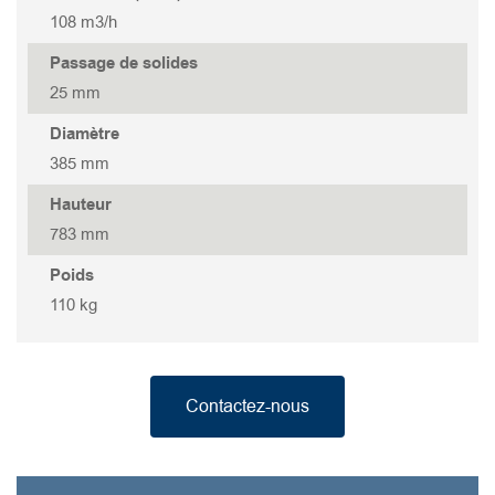
108 m3/h
GOVOX-G 437
Passage de solides
GOVOX-G 337
25 mm
Diamètre
GOVOX-G 322
385 mm
Hauteur
GOVOX 315
783 mm
Poids
GOVOX 315 S
110 kg
GOVOX 208
Contactez-nous
GOVOX 208S
GOVOX 204