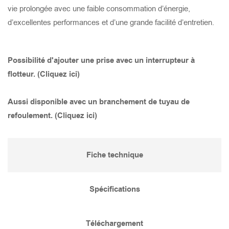
vie prolongée avec une faible consommation d’énergie,
d’excellentes performances et d’une grande facilité d’entretien.
TANK 475
STORMY 455(S)
GOCUT 337
SMART BASE 400
TANK 455
STORMY 455(P)
GOCUT 322
SMART 1500
Possibilité d'ajouter une prise avec un interrupteur à
flotteur. (Cliquez ici)
TANK 355
STORMY 355(S)
GOCUT 315
SMART 1500S
Aussi disponible avec un branchement de tuyau de
TANK 437
STORMY 355(P)
GOCUT 315S
SMART 750
refoulement. (Cliquez ici)
TANK 337
STORMY 437(S)
GOCUT 215
SMART 400
Fiche technique
TANK 237
STORMY 437(P)
GOCUT 215S
Spécifications
TANK 422
STORMY 337(S)
GOCUT 208
Téléchargement