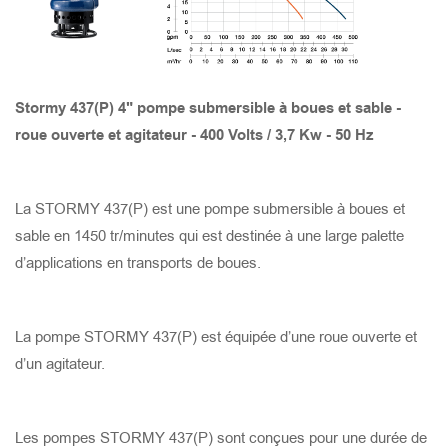
PRISE DE PROTECTION THERMIQUE ET DE
SURTENSION DU MOTEUR
TANK 8220
STORMY 6150(S)
GOMAX 4110
X-SMART 315
SAVVY JUMBO 600
TANK 6220
STORMY 6150(P)
GOMAX 675
X-SMART 215
SAVVY JUMBO 300
Stormy 437(P) 4" pompe submersible à boues et sable -
roue ouverte et agitateur - 400 Volts / 3,7 Kw - 50 Hz
TANK 6150
STORMY 6110(S)
GOMAX 475
X-SMART 215S
SAVVY 600
TANK 4150
STORMY 6110(P)
GOMAX 655
X-SMART 750
SAVVY 300
La STORMY 437(P) est une pompe submersible à boues et
sable en 1450 tr/minutes qui est destinée à une large palette
d’applications en transports de boues.
TANK 6110
STORMY 4110(S)
GOMAX 455
X-SMART 400
SAVVY 150
TANK 4110
STORMY 4110(P)
GOMAX 437
SMART LITE BASE 400
La pompe STORMY 437(P) est équipée d’une roue ouverte et
d’un agitateur.
TANK 3110
STORMY 475(S)
GOMAX 337
SMART LITE 750
Les pompes STORMY 437(P) sont conçues pour une durée de
TANK 675
STORMY 475(P)
GOCUT 437
SMART LITE 400