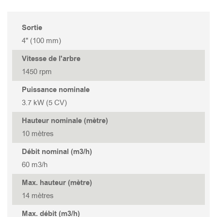
TANK 322
STORMY 337(P)
GOVOX-S 337
Sortie
TANK 222
GOVOX-S 322
4" (100 mm)
Vitesse de l'arbre
TANK 315
GOVOX-U 475
1450 rpm
TANK 315S
GOVOX-U 455
Puissance nominale
3.7 kW (5 CV)
TANK 215
GOVOX-U 337
Hauteur nominale (mètre)
10 mètres
TANK 215S
GOVOX-U 322
Débit nominal (m3/h)
60 m3/h
GOVOX-G 475
Max. hauteur (mètre)
14 mètres
GOVOX-G 455
Max. débit (m3/h)