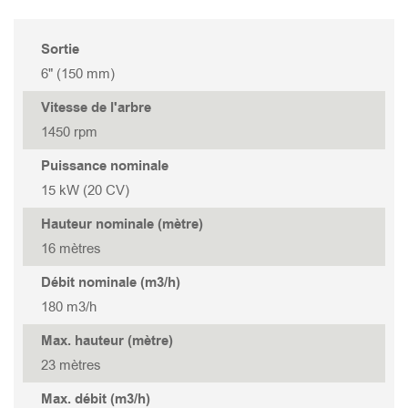
TANK 322
STORMY 337(P)
GOVOX-S 337
Sortie
TANK 222
GOVOX-S 322
6" (150 mm)
Vitesse de l'arbre
TANK 315
GOVOX-U 475
1450 rpm
TANK 315S
GOVOX-U 455
Puissance nominale
15 kW (20 CV)
TANK 215
GOVOX-U 337
Hauteur nominale (mètre)
16 mètres
TANK 215S
GOVOX-U 322
Débit nominale (m3/h)
180 m3/h
GOVOX-G 475
Max. hauteur (mètre)
23 mètres
GOVOX-G 455
Max. débit (m3/h)