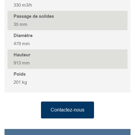
330 m3/h
GOVOX-G 437
Passage de solides
35 mm
GOVOX-G 337
Diamètre
GOVOX-G 322
479 mm
Hauteur
GOVOX 315
913 mm
Poids
GOVOX 315 S
201 kg
GOVOX 208
Contactez-nous
GOVOX 208S
GOVOX 204