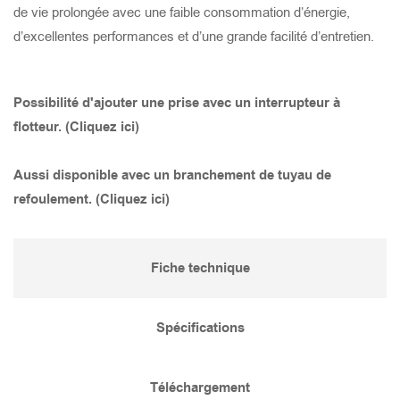
de vie prolongée avec une faible consommation d’énergie,
d’excellentes performances et d’une grande facilité d’entretien.
TANK 475
STORMY 455(S)
GOCUT 337
SMART BASE 400
TANK 455
STORMY 455(P)
GOCUT 322
SMART 1500
Possibilité d'ajouter une prise avec un interrupteur à
flotteur. (Cliquez ici)
TANK 355
STORMY 355(S)
GOCUT 315
SMART 1500S
Aussi disponible avec un branchement de tuyau de
refoulement. (Cliquez ici)
TANK 437
STORMY 355(P)
GOCUT 315S
SMART 750
TANK 337
STORMY 437(S)
GOCUT 215
SMART 400
Fiche technique
TANK 237
STORMY 437(P)
GOCUT 215S
Spécifications
TANK 422
STORMY 337(S)
GOCUT 208
Téléchargement