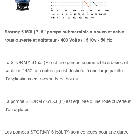
PRISE DE PROTECTION THERMIQUE ET DE
SURTENSION DU MOTEUR
TANK 8220
STORMY 6150(S)
GOMAX 4110
X-SMART 315
SAVVY JUMBO 600
TANK 6220
STORMY 6150(P)
GOMAX 675
X-SMART 215
SAVVY JUMBO 300
Stormy 6150L(P) 6" pompe submersible à boues et sable -
roue ouverte et agitateur - 400 Volts / 15 Kw - 50 Hz
TANK 6150
STORMY 6110(S)
GOMAX 475
X-SMART 215S
SAVVY 600
La STORMY 6150L(P) est une pompe submersible à boues et
TANK 4150
STORMY 6110(P)
GOMAX 655
X-SMART 750
SAVVY 300
sable en 1450 tr/minutes qui est destinée à une large palette
d’applications en transports de boues.
TANK 6110
STORMY 4110(S)
GOMAX 455
X-SMART 400
SAVVY 150
TANK 4110
STORMY 4110(P)
GOMAX 437
SMART LITE BASE 400
La pompe STORMY 6150L(P) est équipée d’une roue ouverte et
d’un agitateur.
TANK 3110
STORMY 475(S)
GOMAX 337
SMART LITE 750
Les pompes STORMY 6150L(P) sont conçues pour une durée
TANK 675
STORMY 475(P)
GOCUT 437
SMART LITE 400