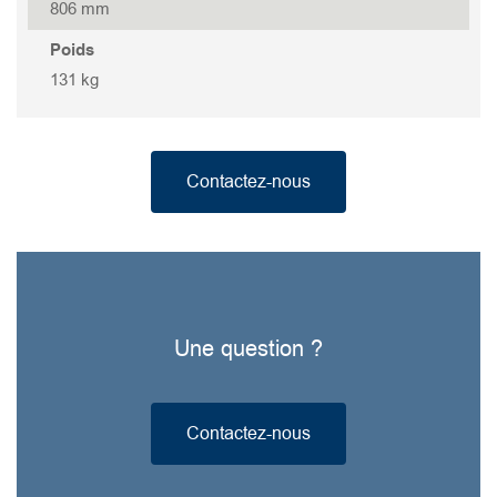
806 mm
GOVOX-G 437
Poids
131 kg
GOVOX-G 337
GOVOX-G 322
Contactez-nous
GOVOX 315
GOVOX 315 S
Une question ?
GOVOX 208
GOVOX 208S
Contactez-nous
GOVOX 204