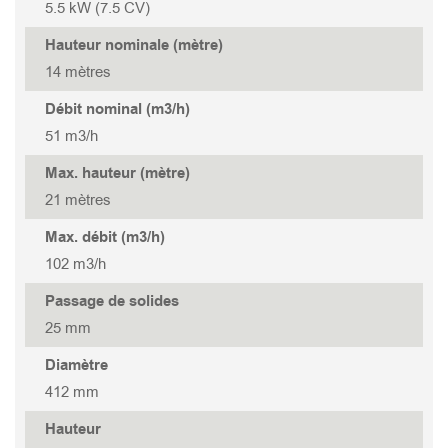
TANK 322
STORMY 337(P)
GOVOX-S 337
5.5 kW (7.5 CV)
Hauteur nominale (mètre)
TANK 222
GOVOX-S 322
14 mètres
Débit nominal (m3/h)
TANK 315
GOVOX-U 475
51 m3/h
Max. hauteur (mètre)
TANK 315S
GOVOX-U 455
21 mètres
Max. débit (m3/h)
TANK 215
GOVOX-U 337
102 m3/h
TANK 215S
GOVOX-U 322
Passage de solides
25 mm
GOVOX-G 475
Diamètre
412 mm
GOVOX-G 455
Hauteur