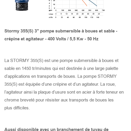
PRISE DE PROTECTION THERMIQUE ET DE
SURTENSION DU MOTEUR
TANK 8220
STORMY 6150(S)
GOMAX 4110
X-SMART 315
SAVVY JUMBO 600
TANK 6220
STORMY 6150(P)
GOMAX 675
X-SMART 215
SAVVY JUMBO 300
Stormy 355(S) 3" pompe submersible à boues et sable -
crépine et agitateur - 400 Volts / 5,5 Kw - 50 Hz
TANK 6150
STORMY 6110(S)
GOMAX 475
X-SMART 215S
SAVVY 600
La STORMY 355(S) est une pompe submersible à boues et
TANK 4150
STORMY 6110(P)
GOMAX 655
X-SMART 750
SAVVY 300
sable en 1450 tr/minutes qui est destinée à une large palette
d’applications en transports de boues. La pompe STORMY
TANK 6110
STORMY 4110(S)
GOMAX 455
X-SMART 400
SAVVY 150
355(S) est équipée d’une crépine et d’un agitateur. La roue,
l’agitateur ainsi la plaque d’usure sont en acier à forte teneur en
TANK 4110
STORMY 4110(P)
GOMAX 437
SMART LITE BASE 400
chrome breveté pour résister aux transports de boues les
plus difficiles.
TANK 3110
STORMY 475(S)
GOMAX 337
SMART LITE 750
TANK 675
STORMY 475(P)
GOCUT 437
SMART LITE 400
Aussi disponible avec un branchement de tuyau de