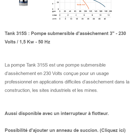
PRISE DE PROTECTION THERMIQUE ET DE
SURTENSION DU MOTEUR
TANK 8220
STORMY 6150(S)
GOMAX 4110
X-SMART 315
SAVVY JUMBO 600
TANK 6220
STORMY 6150(P)
GOMAX 675
X-SMART 215
SAVVY JUMBO 300
Tank 315S : Pompe submersible d'assèchement 3" - 230
Volts / 1,5 Kw - 50 Hz
TANK 6150
STORMY 6110(S)
GOMAX 475
X-SMART 215S
SAVVY 600
La pompe Tank 315S est une pompe submersible
TANK 4150
STORMY 6110(P)
GOMAX 655
X-SMART 750
SAVVY 300
d’assèchement en 230 Volts conçue pour un usage
professionnel en applications difficiles d’assèchement dans la
TANK 6110
STORMY 4110(S)
GOMAX 455
X-SMART 400
SAVVY 150
construction, les sites industriels et les mines.
TANK 4110
STORMY 4110(P)
GOMAX 437
SMART LITE BASE 400
Aussi disponible avec un interrupteur à flotteur.
TANK 3110
STORMY 475(S)
GOMAX 337
SMART LITE 750
Possibilité d'ajouter un anneau de succion. (Cliquez ici)
TANK 675
STORMY 475(P)
GOCUT 437
SMART LITE 400