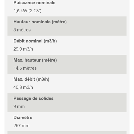
TANK 322
STORMY 337(P)
GOVOX-S 337
Puissance nominale
1,5 kW (2 CV)
TANK 222
GOVOX-S 322
Hauteur nominale (mètre)
8 mètres
TANK 315
GOVOX-U 475
Débit nominal (m3/h)
29,9 m3/h
TANK 315S
GOVOX-U 455
Max. hauteur (mètre)
14,5 mètres
TANK 215
GOVOX-U 337
Max. débit (m3/h)
40,3 m3/h
TANK 215S
GOVOX-U 322
Passage de solides
9 mm
GOVOX-G 475
Diamètre
GOVOX-G 455
267 mm