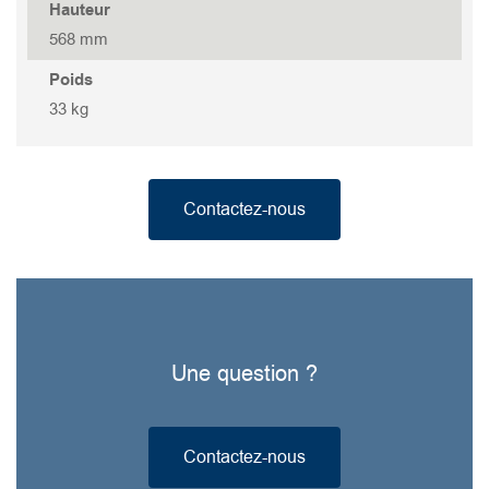
Hauteur
GOVOX-G 437
568 mm
Poids
GOVOX-G 337
33 kg
GOVOX-G 322
Contactez-nous
GOVOX 315
GOVOX 315 S
GOVOX 208
Une question ?
GOVOX 208S
Contactez-nous
GOVOX 204